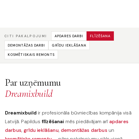
Precīza un ilgmūžīga flīžu ieklāšana vannasistabās, virtuvēs
un komerctelpās — ar garantiju par kvalitāti.
APDARES DARBI
FLĪZĒŠANA
CITI PAKALPOJUMI
DEMONTĀŽAS DARBI
GRĪDU IEKLĀŠANA
KOSMĒTISKAIS REMONTS
Par uzņēmumu
Dreamixbuild
Dreamixbuild
ir profesionāla būvniecības kompānija visā
Latvijā. Papildus
flīzēšanai
mēs piedāvājam arī
apdares
darbus
,
grīdu ieklāšanu
,
demontāžas darbus
un