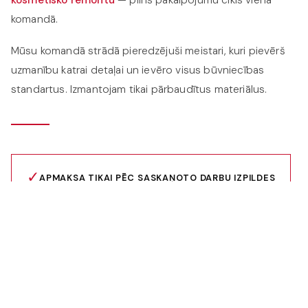
kosmētisko remontu
— pilns pakalpojumu cikls vienā
komandā.
Mūsu komandā strādā pieredzējuši meistari, kuri pievērš
uzmanību katrai detaļai un ievēro visus būvniecības
standartus. Izmantojam tikai pārbaudītus materiālus.
✓
APMAKSA TIKAI PĒC SASKAŅOTO DARBU IZPILDES
Flīzēšana