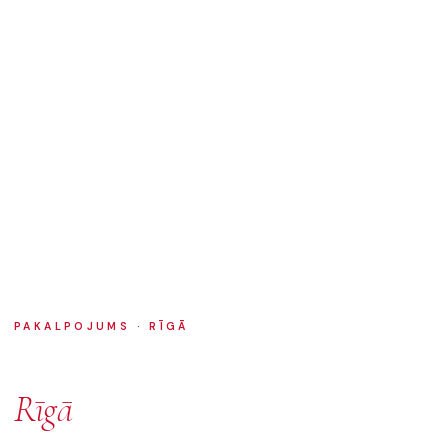
PAKALPOJUMS · RĪGĀ
Flīzēšana
Rīgā